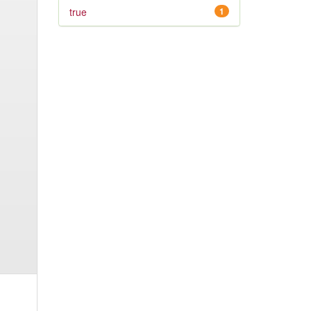
true
1