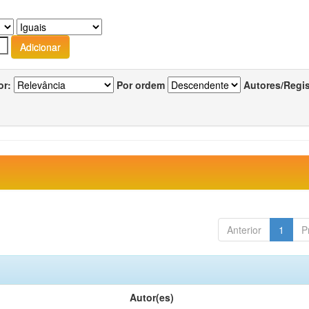
or:
Por ordem
Autores/Regi
Anterior
1
P
Autor(es)