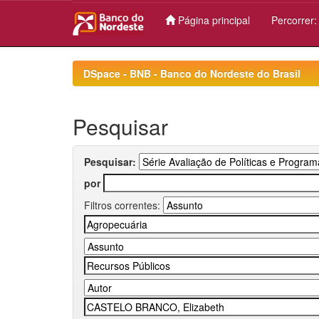
Página principal
Percorrer
Skip
navigation
DSpace - BNB - Banco do Nordeste do Brasil
Pesquisar
Pesquisar:
por
Filtros correntes: