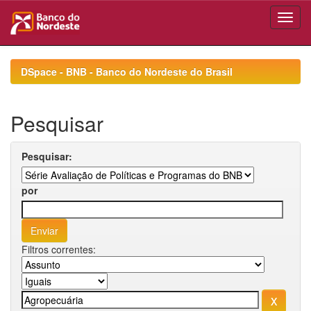
Skip
navigation
DSpace - BNB - Banco do Nordeste do Brasil
Pesquisar
Pesquisar:
por
Filtros correntes: