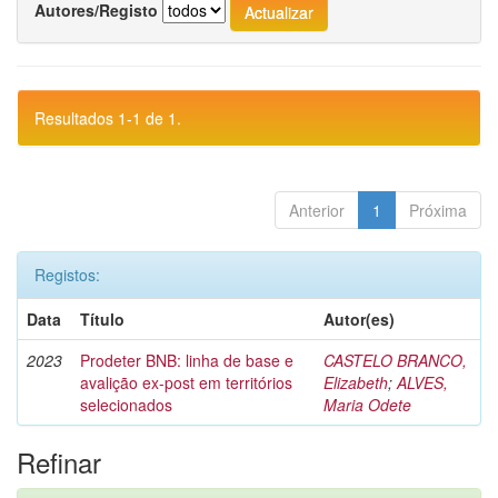
Autores/Registo
Resultados 1-1 de 1.
Anterior
1
Próxima
Registos:
Data
Título
Autor(es)
2023
Prodeter BNB: linha de base e
CASTELO BRANCO,
avalição ex-post em territórios
Elizabeth
;
ALVES,
selecionados
Maria Odete
Refinar