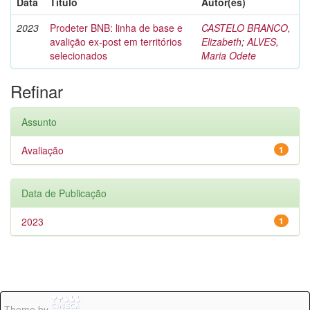
Data
Título
Autor(es)
2023
Prodeter BNB: linha de base e
CASTELO BRANCO,
avalição ex-post em territórios
Elizabeth
;
ALVES,
selecionados
Maria Odete
Refinar
Assunto
Avaliação
1
Data de Publicação
2023
1
Theme by