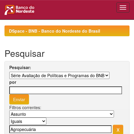
Skip
navigation
DSpace - BNB - Banco do Nordeste do Brasil
Pesquisar
Pesquisar:
por
Filtros correntes: