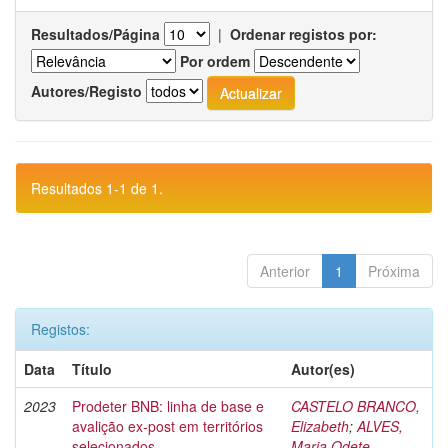
Resultados/Página
|
Ordenar registos por:
Por ordem
Autores/Registo
Resultados 1-1 de 1.
Anterior
1
Próxima
Registos:
Data
Título
Autor(es)
2023
Prodeter BNB: linha de base e
CASTELO BRANCO,
avalição ex-post em territórios
Elizabeth
;
ALVES,
selecionados
Maria Odete