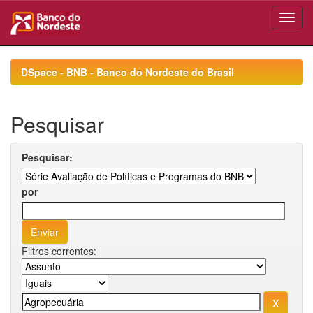
Skip
navigation
DSpace - BNB - Banco do Nordeste do Brasil
Pesquisar
Pesquisar:
por
Filtros correntes: