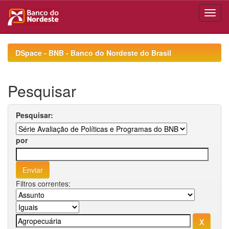
Skip
navigation
DSpace - BNB - Banco do Nordeste do Brasil
Pesquisar
Pesquisar:
por
Filtros correntes: