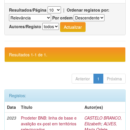
Resultados/Página
|
Ordenar registos por:
Por ordem
Autores/Registo
Resultados 1-1 de 1.
Anterior
1
Próxima
Registos:
Data
Título
Autor(es)
2023
Prodeter BNB: linha de base e
CASTELO BRANCO,
avalição ex-post em territórios
Elizabeth
;
ALVES,
selecionados
Maria Odete