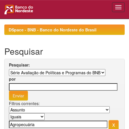
Skip
navigation
DSpace - BNB - Banco do Nordeste do Brasil
Pesquisar
Pesquisar:
por
Filtros correntes: