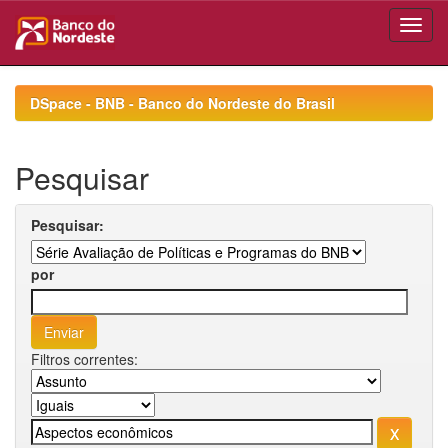
Skip
navigation
DSpace - BNB - Banco do Nordeste do Brasil
Pesquisar
Pesquisar:
por
Filtros correntes: