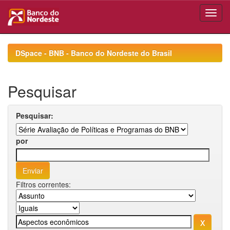
Skip
navigation
DSpace - BNB - Banco do Nordeste do Brasil
Pesquisar
Pesquisar:
por
Filtros correntes: