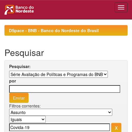
Skip
navigation
DSpace - BNB - Banco do Nordeste do Brasil
Pesquisar
Pesquisar:
por
Filtros correntes: