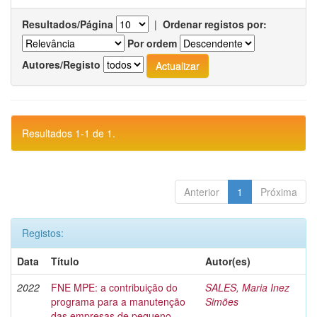
Resultados/Página
|
Ordenar registos por:
Por ordem
Autores/Registo
Resultados 1-1 de 1.
Anterior
1
Próxima
Registos:
Data
Título
Autor(es)
2022
FNE MPE: a contribuição do
SALES, Maria Inez
programa para a manutenção
Simões
das empresas de pequeno