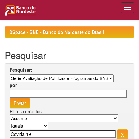
Skip
navigation
DSpace - BNB - Banco do Nordeste do Brasil
Pesquisar
Pesquisar:
por
Filtros correntes: