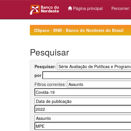
Página principal
Percorrer
Skip
navigation
DSpace - BNB - Banco do Nordeste do Brasil
Pesquisar
Pesquisar:
por
Filtros correntes: