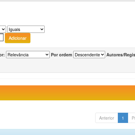
or:
Por ordem
Autores/Regi
Anterior
1
P