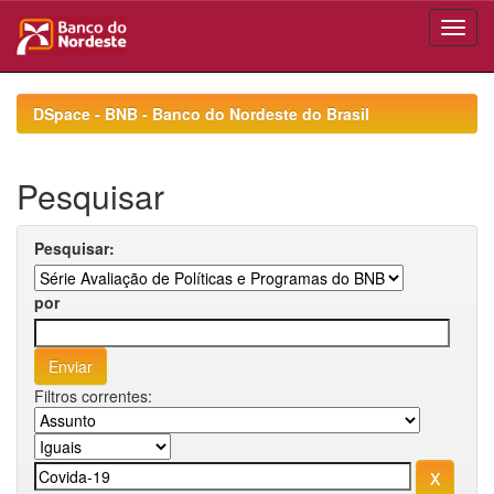
Skip
navigation
DSpace - BNB - Banco do Nordeste do Brasil
Pesquisar
Pesquisar:
por
Filtros correntes: