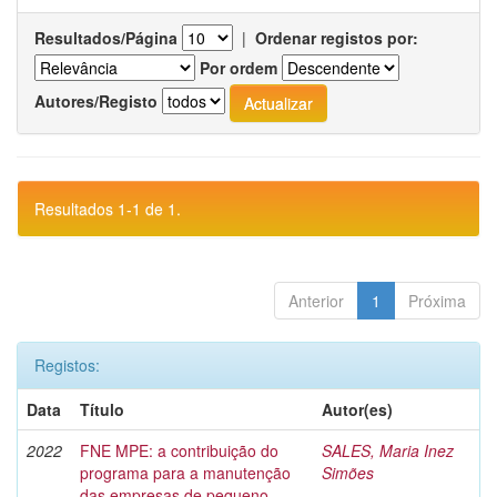
Resultados/Página
|
Ordenar registos por:
Por ordem
Autores/Registo
Resultados 1-1 de 1.
Anterior
1
Próxima
Registos:
Data
Título
Autor(es)
2022
FNE MPE: a contribuição do
SALES, Maria Inez
programa para a manutenção
Simões
das empresas de pequeno