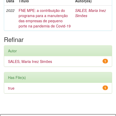
Data
Título
Autor(es)
2022
FNE MPE: a contribuição do
SALES, Maria Inez
programa para a manutenção
Simões
das empresas de pequeno
porte na pandemia de Covid-19
Refinar
Autor
SALES, Maria Inez Simões
1
Has File(s)
true
1