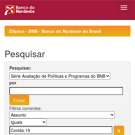
Skip
navigation
DSpace - BNB - Banco do Nordeste do Brasil
Pesquisar
Pesquisar:
por
Filtros correntes: