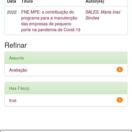
Data
Título
Autor(es)
2022
FNE MPE: a contribuição do
SALES, Maria Inez
programa para a manutenção
Simões
das empresas de pequeno
porte na pandemia de Covid-19
Refinar
Assunto
Avaliação
1
Has File(s)
true
1