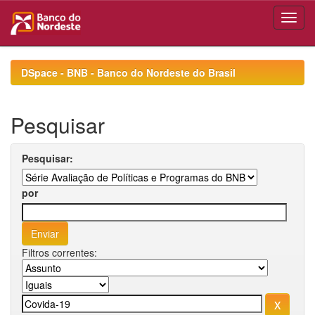
Skip
navigation
DSpace - BNB - Banco do Nordeste do Brasil
Pesquisar
Pesquisar:
por
Filtros correntes: