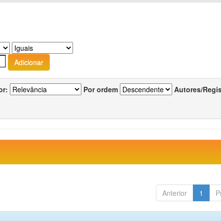
or:
Por ordem
Autores/Regi
Anterior
1
P