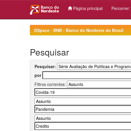
Página principal
Percorrer
Skip
navigation
DSpace - BNB - Banco do Nordeste do Brasil
Pesquisar
Pesquisar:
por
Filtros correntes: