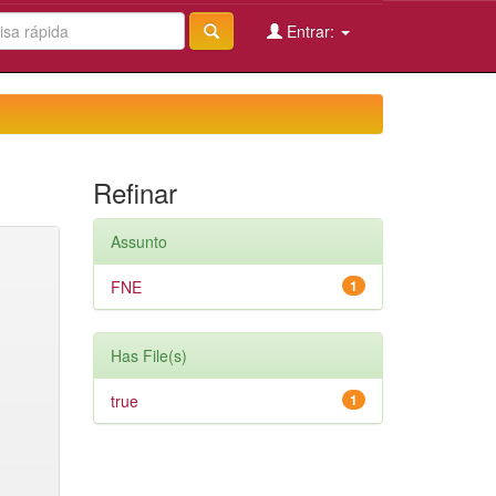
Entrar:
Refinar
Assunto
FNE
1
Has File(s)
true
1