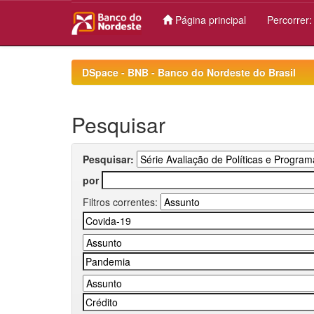
Página principal
Percorrer
Skip
navigation
DSpace - BNB - Banco do Nordeste do Brasil
Pesquisar
Pesquisar:
por
Filtros correntes: