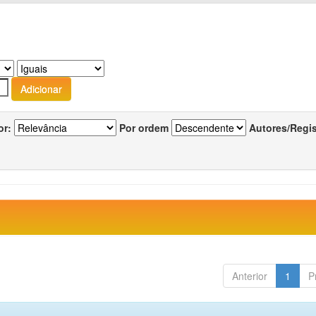
or:
Por ordem
Autores/Regi
Anterior
1
P