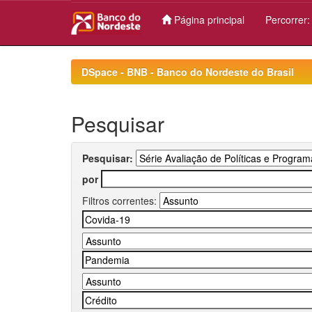
Página principal
Percorrer
Skip
navigation
DSpace - BNB - Banco do Nordeste do Brasil
Pesquisar
Pesquisar:
por
Filtros correntes: