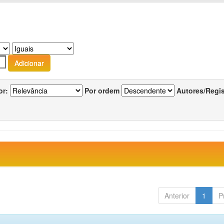
or:
Por ordem
Autores/Regi
Anterior
1
P