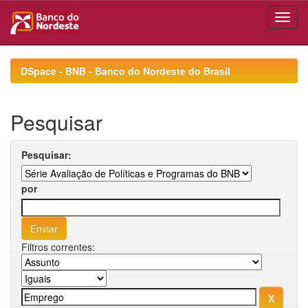
Skip
navigation
DSpace - BNB - Banco do Nordeste do Brasil
Pesquisar
Pesquisar:
por
Filtros correntes: