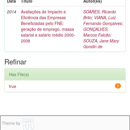
Data
Título
Autor(es)
2014
Avaliações de Impacto e
SOARES, Ricardo
Eficiência das Empresas
Brito
;
VIANA, Luiz
Beneficiadas pelo FNE:
Fernando Gonçalves
;
geração de emprego, massa
GONÇALVES,
salarial e salário médio 2000-
Marcos Falcão
;
2008
SOUZA, Jane Mary
Gondin de
Refinar
Has File(s)
true
1
Theme by