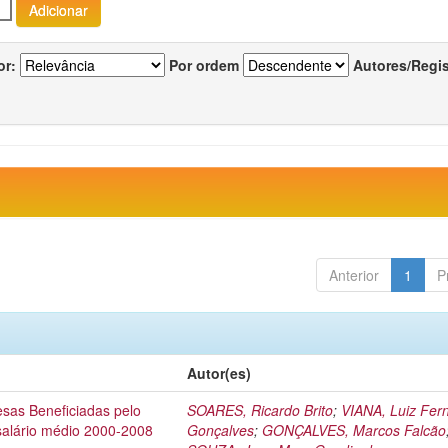
or:
Por ordem
Autores/Regi
Anterior
1
P
Autor(es)
esas Beneficiadas pelo
SOARES, Ricardo Brito
;
VIANA, Luiz Fer
salário médio 2000-2008
Gonçalves
;
GONÇALVES, Marcos Falcão