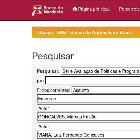
Página principal
Percorrer
Skip
navigation
DSpace - BNB - Banco do Nordeste do Brasil
Pesquisar
Pesquisar:
por
Filtros correntes: