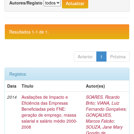
Autores/Registo
Resultados 1-1 de 1.
Anterior
1
Próxima
Registos:
Data
Título
Autor(es)
2014
Avaliações de Impacto e
SOARES, Ricardo
Eficiência das Empresas
Brito
;
VIANA, Luiz
Beneficiadas pelo FNE:
Fernando Gonçalves
;
geração de emprego, massa
GONÇALVES,
salarial e salário médio 2000-
Marcos Falcão
;
2008
SOUZA, Jane Mary
Gondin de