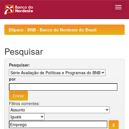
Skip
navigation
DSpace - BNB - Banco do Nordeste do Brasil
Pesquisar
Pesquisar:
por
Filtros correntes: