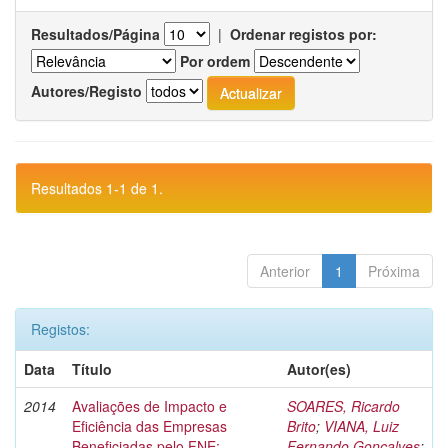
Resultados/Página
|
Ordenar registos por:
Por ordem
Autores/Registo
Resultados 1-1 de 1.
Anterior
1
Próxima
Registos:
Data
Título
Autor(es)
2014
Avaliações de Impacto e
SOARES, Ricardo
Eficiência das Empresas
Brito
;
VIANA, Luiz
Beneficiadas pelo FNE:
Fernando Gonçalves
;