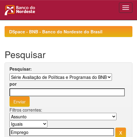
Skip
navigation
DSpace - BNB - Banco do Nordeste do Brasil
Pesquisar
Pesquisar:
por
Filtros correntes: