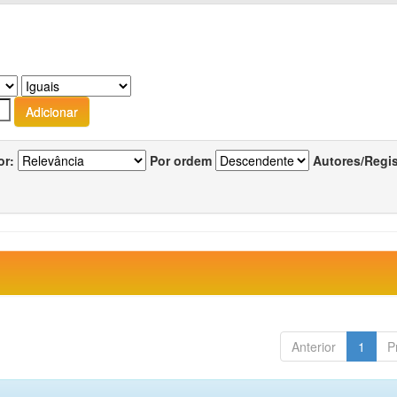
or:
Por ordem
Autores/Regi
Anterior
1
P