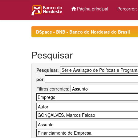
Página principal
Percorrer
Skip
navigation
DSpace - BNB - Banco do Nordeste do Brasil
Pesquisar
Pesquisar:
por
Filtros correntes: