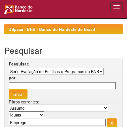
Skip
navigation
DSpace - BNB - Banco do Nordeste do Brasil
Pesquisar
Pesquisar:
por
Filtros correntes: