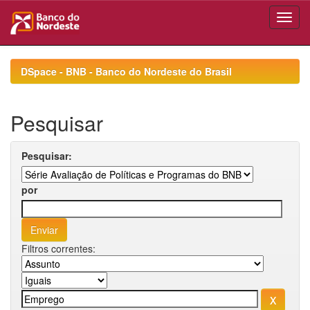
Skip
navigation
DSpace - BNB - Banco do Nordeste do Brasil
Pesquisar
Pesquisar:
por
Filtros correntes: