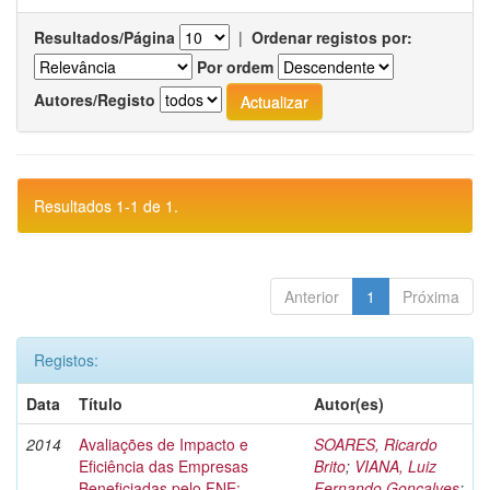
Resultados/Página
|
Ordenar registos por:
Por ordem
Autores/Registo
Resultados 1-1 de 1.
Anterior
1
Próxima
Registos:
Data
Título
Autor(es)
2014
Avaliações de Impacto e
SOARES, Ricardo
Eficiência das Empresas
Brito
;
VIANA, Luiz
Beneficiadas pelo FNE:
Fernando Gonçalves
;