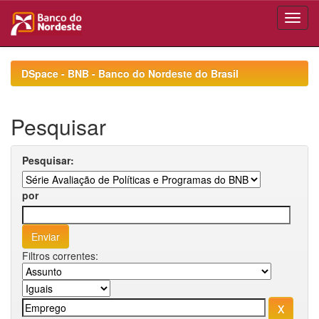
Skip
navigation
DSpace - BNB - Banco do Nordeste do Brasil
Pesquisar
Pesquisar:
por
Filtros correntes: