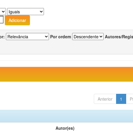
or:
Por ordem
Autores/Regi
Anterior
1
P
Autor(es)