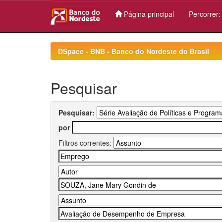
Página principal
Percorrer
Skip
navigation
DSpace - BNB - Banco do Nordeste do Brasil
Pesquisar
Pesquisar:
por
Filtros correntes: