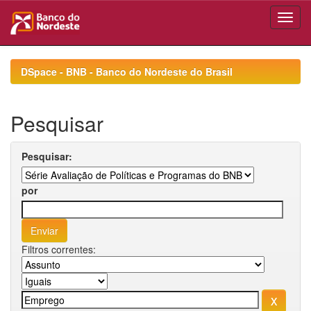
Skip
navigation
DSpace - BNB - Banco do Nordeste do Brasil
Pesquisar
Pesquisar:
por
Filtros correntes: