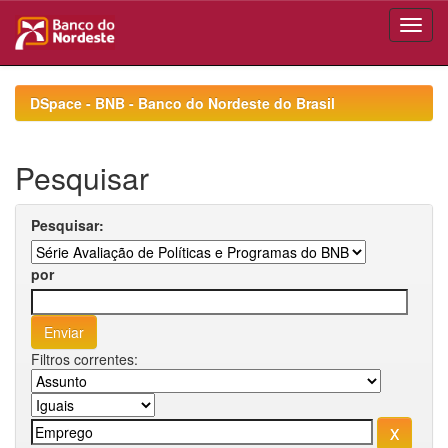
Skip
navigation
DSpace - BNB - Banco do Nordeste do Brasil
Pesquisar
Pesquisar:
por
Filtros correntes: