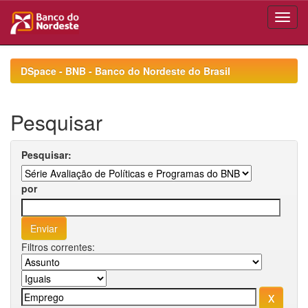
Skip
navigation
DSpace - BNB - Banco do Nordeste do Brasil
Pesquisar
Pesquisar:
por
Filtros correntes: