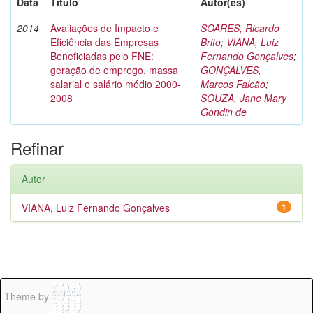
Data
Título
Autor(es)
2014
Avaliações de Impacto e
SOARES, Ricardo
Eficiência das Empresas
Brito
;
VIANA, Luiz
Beneficiadas pelo FNE:
Fernando Gonçalves
;
geração de emprego, massa
GONÇALVES,
salarial e salário médio 2000-
Marcos Falcão
;
2008
SOUZA, Jane Mary
Gondin de
Refinar
Autor
VIANA, Luiz Fernando Gonçalves
1
Theme by