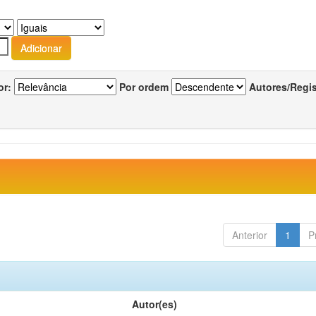
or:
Por ordem
Autores/Regi
Anterior
1
P
Autor(es)