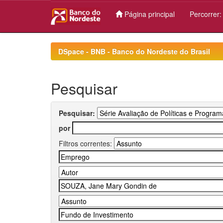
Página principal
Percorrer
Skip
navigation
DSpace - BNB - Banco do Nordeste do Brasil
Pesquisar
Pesquisar:
por
Filtros correntes: