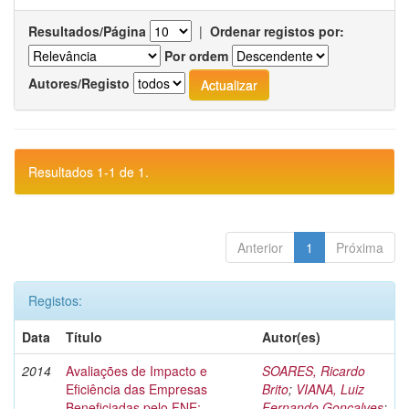
Resultados/Página
|
Ordenar registos por:
Por ordem
Autores/Registo
Resultados 1-1 de 1.
Anterior
1
Próxima
Registos:
Data
Título
Autor(es)
2014
Avaliações de Impacto e
SOARES, Ricardo
Eficiência das Empresas
Brito
;
VIANA, Luiz
Beneficiadas pelo FNE:
Fernando Gonçalves
;