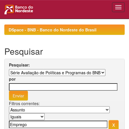
Skip
navigation
DSpace - BNB - Banco do Nordeste do Brasil
Pesquisar
Pesquisar:
por
Filtros correntes: