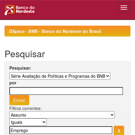
Skip
navigation
DSpace - BNB - Banco do Nordeste do Brasil
Pesquisar
Pesquisar:
por
Filtros correntes: