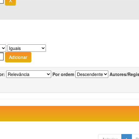
or:
Por ordem
Autores/Regi