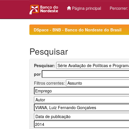
Página principal
Percorrer
Skip
navigation
DSpace - BNB - Banco do Nordeste do Brasil
Pesquisar
Pesquisar:
por
Filtros correntes: