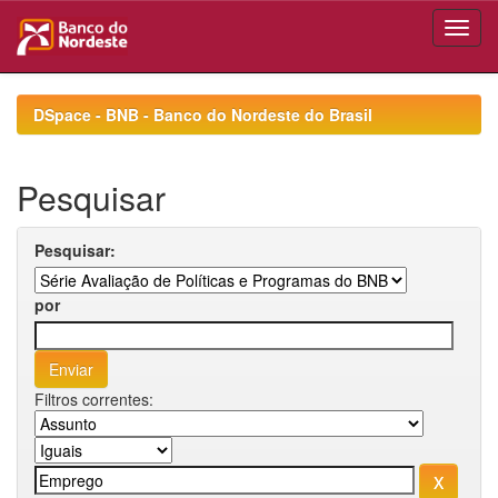
Skip
navigation
DSpace - BNB - Banco do Nordeste do Brasil
Pesquisar
Pesquisar:
por
Filtros correntes: