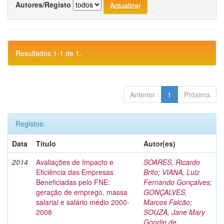
Autores/Registo
Resultados 1-1 de 1.
Anterior
1
Próxima
Registos:
Data
Título
Autor(es)
2014
Avaliações de Impacto e
SOARES, Ricardo
Eficiência das Empresas
Brito
;
VIANA, Luiz
Beneficiadas pelo FNE:
Fernando Gonçalves
;
geração de emprego, massa
GONÇALVES,
salarial e salário médio 2000-
Marcos Falcão
;
2008
SOUZA, Jane Mary
Gondin de