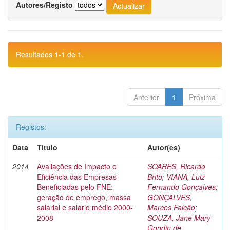
Autores/Registo
Resultados 1-1 de 1.
Anterior
1
Próxima
Registos:
Data
Título
Autor(es)
2014
Avaliações de Impacto e
SOARES, Ricardo
Eficiência das Empresas
Brito
;
VIANA, Luiz
Beneficiadas pelo FNE:
Fernando Gonçalves
;
geração de emprego, massa
GONÇALVES,
salarial e salário médio 2000-
Marcos Falcão
;
2008
SOUZA, Jane Mary
Gondin de