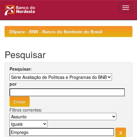
Skip
navigation
DSpace - BNB - Banco do Nordeste do Brasil
Pesquisar
Pesquisar:
por
Filtros correntes: