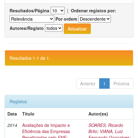
Resultados/Página
|
Ordenar registos por:
Por ordem
Autores/Registo
Resultados 1-1 de 1.
Anterior
1
Próxima
Registos:
Data
Título
Autor(es)
2014
Avaliações de Impacto e
SOARES, Ricardo
Eficiência das Empresas
Brito
;
VIANA, Luiz
Beneficiadas pelo FNE:
Fernando Gonçalves
;