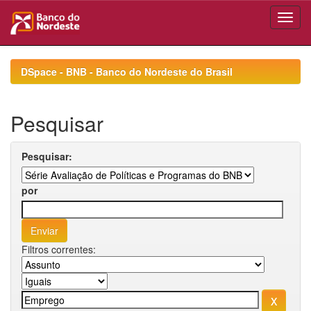
Skip
navigation
DSpace - BNB - Banco do Nordeste do Brasil
Pesquisar
Pesquisar:
por
Filtros correntes: