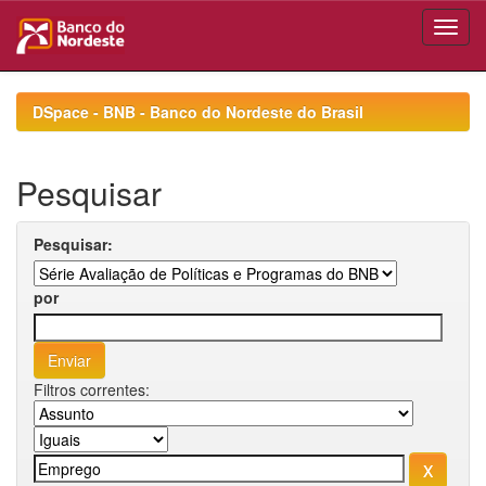
Skip
navigation
DSpace - BNB - Banco do Nordeste do Brasil
Pesquisar
Pesquisar:
por
Filtros correntes: