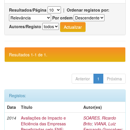
Resultados/Página
|
Ordenar registos por:
Por ordem
Autores/Registo
Resultados 1-1 de 1.
Anterior
1
Próxima
Registos:
Data
Título
Autor(es)
2014
Avaliações de Impacto e
SOARES, Ricardo
Eficiência das Empresas
Brito
;
VIANA, Luiz
Beneficiadas pelo FNE:
Fernando Gonçalves
;