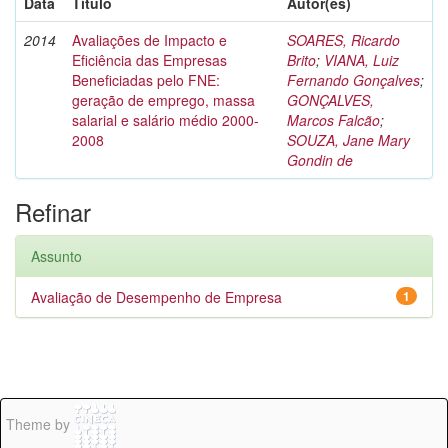
Data
Título
Autor(es)
2014
Avaliações de Impacto e
SOARES, Ricardo
Eficiência das Empresas
Brito
;
VIANA, Luiz
Beneficiadas pelo FNE:
Fernando Gonçalves
;
geração de emprego, massa
GONÇALVES,
salarial e salário médio 2000-
Marcos Falcão
;
2008
SOUZA, Jane Mary
Gondin de
Refinar
Assunto
Avaliação de Desempenho de Empresa
1
Theme by