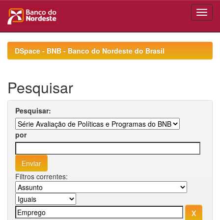
Skip
navigation
DSpace - BNB - Banco do Nordeste do Brasil
Pesquisar
Pesquisar:
por
Filtros correntes: