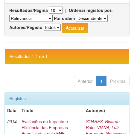
Resultados/Página
|
Ordenar registos por:
Por ordem
Autores/Registo
Resultados 1-1 de 1.
Anterior
1
Próxima
Registos:
Data
Título
Autor(es)
2014
Avaliações de Impacto e
SOARES, Ricardo
Eficiência das Empresas
Brito
;
VIANA, Luiz
Beneficiadas pelo FNE:
Fernando Gonçalves
;