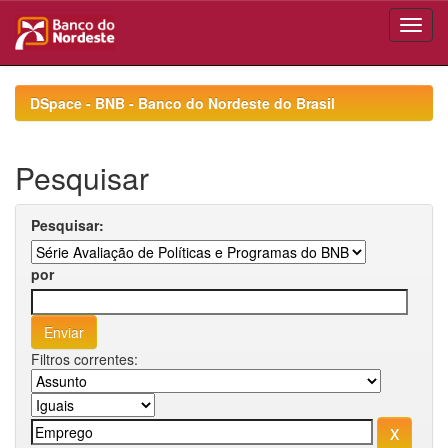
Skip
navigation
DSpace - BNB - Banco do Nordeste do Brasil
Pesquisar
Pesquisar:
por
Filtros correntes: