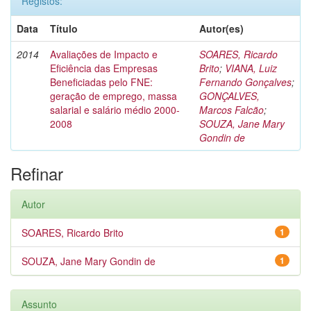
Registos:
Data
Título
Autor(es)
2014
Avaliações de Impacto e
SOARES, Ricardo
Eficiência das Empresas
Brito
;
VIANA, Luiz
Beneficiadas pelo FNE:
Fernando Gonçalves
;
geração de emprego, massa
GONÇALVES,
salarial e salário médio 2000-
Marcos Falcão
;
2008
SOUZA, Jane Mary
Gondin de
Refinar
Autor
SOARES, Ricardo Brito
1
SOUZA, Jane Mary Gondin de
1
Assunto