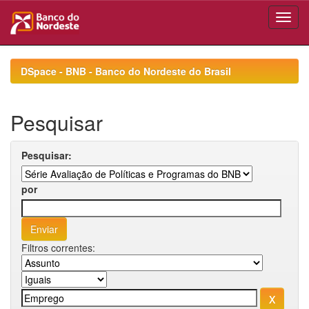
Skip
navigation
DSpace - BNB - Banco do Nordeste do Brasil
Pesquisar
Pesquisar:
por
Filtros correntes: