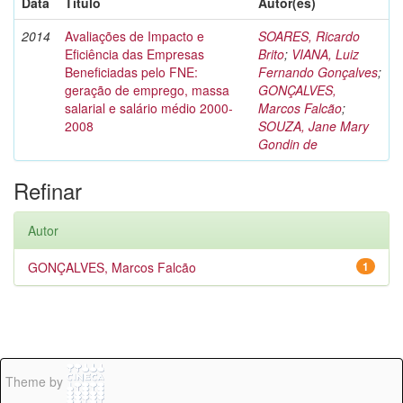
Data
Título
Autor(es)
2014
Avaliações de Impacto e
SOARES, Ricardo
Eficiência das Empresas
Brito
;
VIANA, Luiz
Beneficiadas pelo FNE:
Fernando Gonçalves
;
geração de emprego, massa
GONÇALVES,
salarial e salário médio 2000-
Marcos Falcão
;
2008
SOUZA, Jane Mary
Gondin de
Refinar
Autor
GONÇALVES, Marcos Falcão
1
Theme by