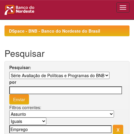
Skip
navigation
DSpace - BNB - Banco do Nordeste do Brasil
Pesquisar
Pesquisar:
por
Filtros correntes: