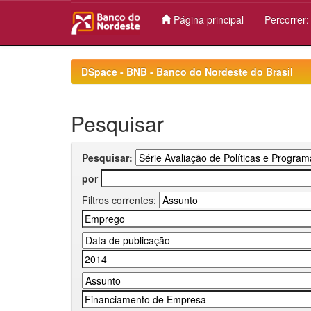
Página principal
Percorrer
Skip
navigation
DSpace - BNB - Banco do Nordeste do Brasil
Pesquisar
Pesquisar:
por
Filtros correntes: