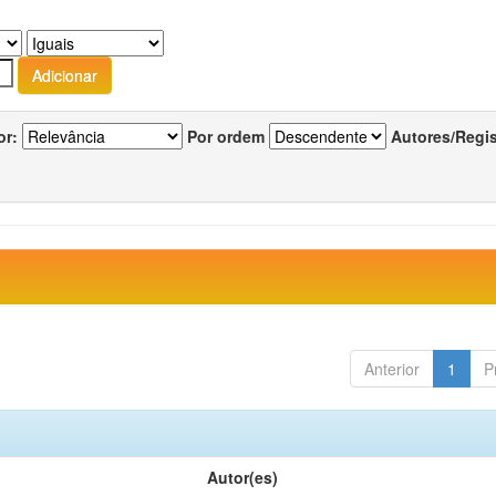
or:
Por ordem
Autores/Regi
Anterior
1
P
Autor(es)