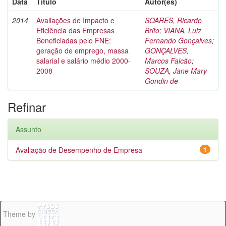
Data
Título
Autor(es)
2014
Avaliações de Impacto e
SOARES, Ricardo
Eficiência das Empresas
Brito
;
VIANA, Luiz
Beneficiadas pelo FNE:
Fernando Gonçalves
;
geração de emprego, massa
GONÇALVES,
salarial e salário médio 2000-
Marcos Falcão
;
2008
SOUZA, Jane Mary
Gondin de
Refinar
Assunto
Avaliação de Desempenho de Empresa
1
Theme by