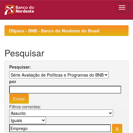
Skip
navigation
DSpace - BNB - Banco do Nordeste do Brasil
Pesquisar
Pesquisar:
por
Filtros correntes: