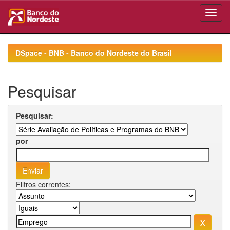
Skip
navigation
DSpace - BNB - Banco do Nordeste do Brasil
Pesquisar
Pesquisar:
por
Filtros correntes: