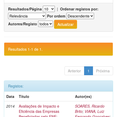
Resultados/Página
|
Ordenar registos por:
Por ordem
Autores/Registo
Resultados 1-1 de 1.
Anterior
1
Próxima
Registos:
Data
Título
Autor(es)
2014
Avaliações de Impacto e
SOARES, Ricardo
Eficiência das Empresas
Brito
;
VIANA, Luiz
Beneficiadas pelo FNE:
Fernando Gonçalves
;