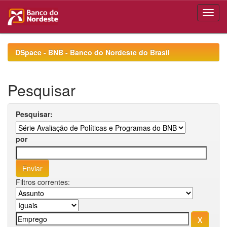
Skip
navigation
DSpace - BNB - Banco do Nordeste do Brasil
Pesquisar
Pesquisar:
por
Filtros correntes: