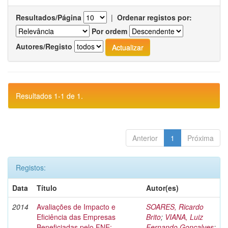
Resultados/Página
|
Ordenar registos por:
Por ordem
Autores/Registo
Resultados 1-1 de 1.
Anterior
1
Próxima
Registos:
Data
Título
Autor(es)
2014
Avaliações de Impacto e
SOARES, Ricardo
Eficiência das Empresas
Brito
;
VIANA, Luiz
Beneficiadas pelo FNE:
Fernando Gonçalves
;