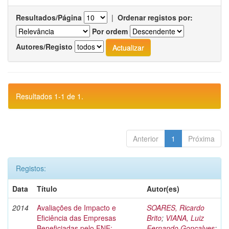
Resultados/Página
|
Ordenar registos por:
Por ordem
Autores/Registo
Resultados 1-1 de 1.
Anterior
1
Próxima
Registos:
Data
Título
Autor(es)
2014
Avaliações de Impacto e
SOARES, Ricardo
Eficiência das Empresas
Brito
;
VIANA, Luiz
Beneficiadas pelo FNE:
Fernando Gonçalves
;