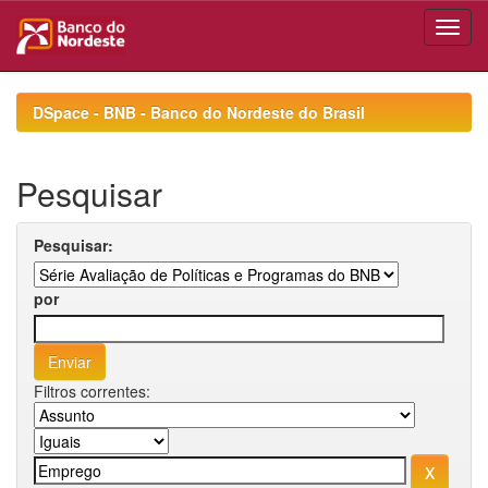
Skip
navigation
DSpace - BNB - Banco do Nordeste do Brasil
Pesquisar
Pesquisar:
por
Filtros correntes: