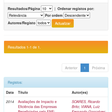
Resultados/Página
|
Ordenar registos por:
Por ordem
Autores/Registo
Resultados 1-1 de 1.
Anterior
1
Próxima
Registos:
Data
Título
Autor(es)
2014
Avaliações de Impacto e
SOARES, Ricardo
Eficiência das Empresas
Brito
;
VIANA, Luiz
Beneficiadas pelo FNE:
Fernando Gonçalves
;