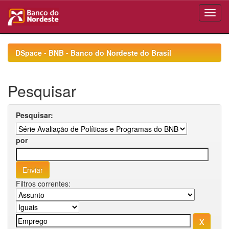
Skip
navigation
DSpace - BNB - Banco do Nordeste do Brasil
Pesquisar
Pesquisar:
por
Filtros correntes: