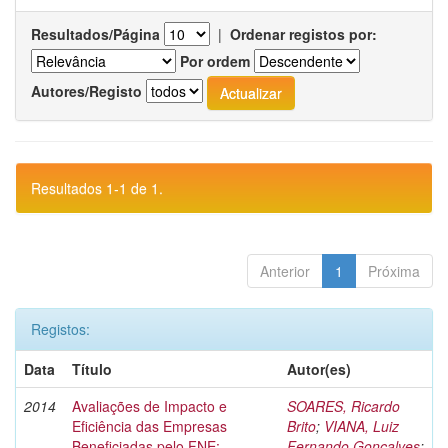
Resultados/Página
|
Ordenar registos por:
Por ordem
Autores/Registo
Resultados 1-1 de 1.
Anterior
1
Próxima
Registos:
Data
Título
Autor(es)
2014
Avaliações de Impacto e
SOARES, Ricardo
Eficiência das Empresas
Brito
;
VIANA, Luiz
Beneficiadas pelo FNE:
Fernando Gonçalves
;