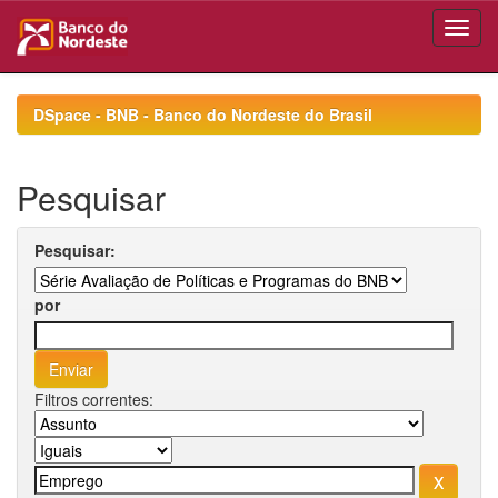
Skip
navigation
DSpace - BNB - Banco do Nordeste do Brasil
Pesquisar
Pesquisar:
por
Filtros correntes: