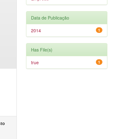
Data de Publicação
2014
1
Has File(s)
true
1
sto