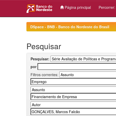
Página principal
Percorrer
Skip
navigation
DSpace - BNB - Banco do Nordeste do Brasil
Pesquisar
Pesquisar:
por
Filtros correntes: