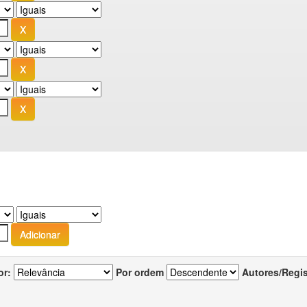
or:
Por ordem
Autores/Regi