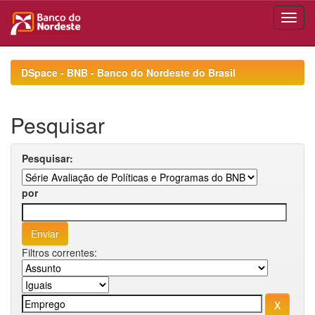
Skip
navigation
DSpace - BNB - Banco do Nordeste do Brasil
Pesquisar
Pesquisar:
por
Filtros correntes: